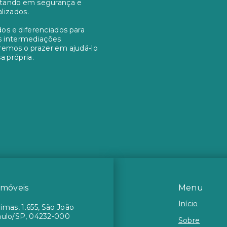
ltando em segurança e
alizados.
os e diferenciados para
as intermediações
eremos o prazer em ajudá-lo
a própria.
Imóveis
Menu
Início
imas, 1.655, São João
aulo/SP, 04232-000
Sobre