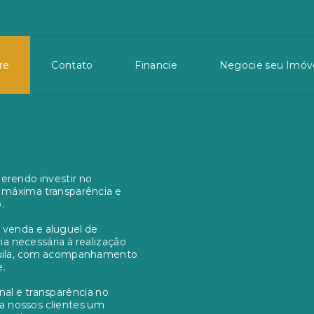
re
Contato
Financie
Negocie seu Imóv
erendo investir no
a máxima transparência e
.
 venda e aluguel de
a necessária à realização
quila, com acompanhamento
e.
nal e transparência no
a nossos clientes um