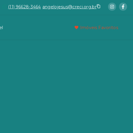
(11) 96628-3464
angelojesus@creci.org.br
el
Imóveis Favoritos