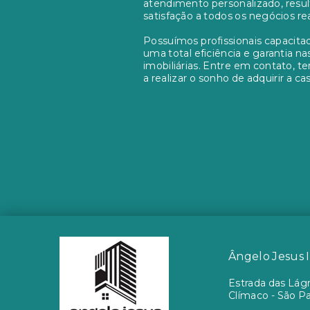
atendimento personalizado, resu
satisfação a todos os negócios re
Possuímos profissionais capacitad
uma total eficiência e garantia n
imobiliárias. Entre em contato, t
a realizar o sonho de adquirir a cas
Ângelo Jesus 
Estrada das Lágr
Clímaco - São P