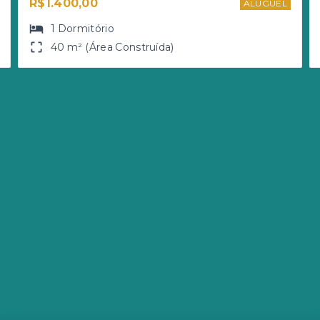
R$1.400,00
ALUGUEL
1
Dormitório
40 m² (Área Construída)