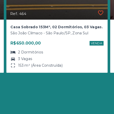
Ref.: 464
Casa Sobrado 153M², 02 Dormitórios, 03 Vagas.
São João Clímaco - São Paulo/SP, Zona Sul
R$650.000,00
VENDA
2
Dormitórios
3 Vagas
153 m² (Área Construída)